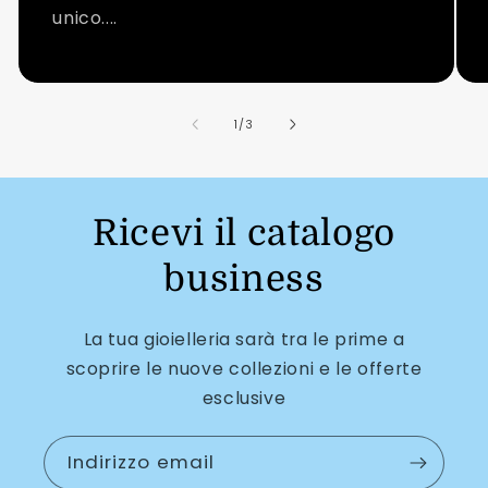
unico....
su
1
/
3
Ricevi il catalogo
business
La tua gioielleria sarà tra le prime a
scoprire le nuove collezioni e le offerte
esclusive
Indirizzo email