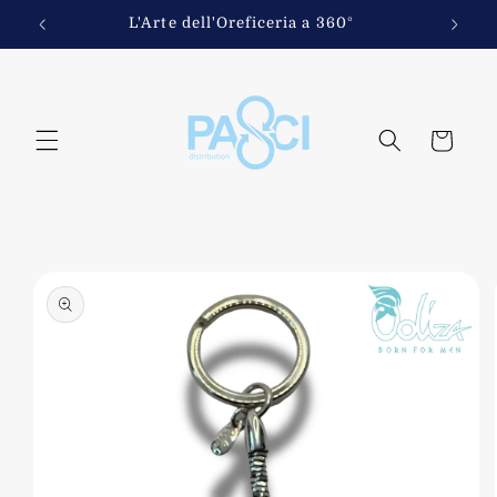
Vai
direttamente
fi
L'Arte dell'Oreficeria a 360°
ai contenuti
Carrello
Passa alle
informazioni
sul
prodotto