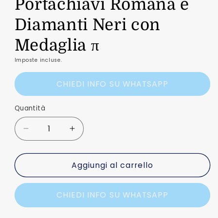
Portachiavi Romana e
Diamanti Neri con
Medaglia π
Imposte incluse.
CHIEDI INFO SU WHATSAPP
Quantità
Quantità
Diminuisci
Aumenta
quantità
quantità
per
per
Aggiungi al carrello
Portachiavi
Portachiavi
Romana
Romana
e
e
CHIEDI INFO SU WHATSAPP
Diamanti
Diamanti
Neri
Neri