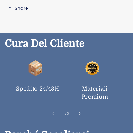
Share
Cura Del Cliente
Spedito 24/48H
Materiali
Premium
su
1
/
3