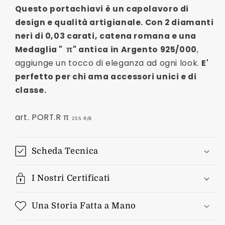
con
con
Questo portachiavi è un capolavoro di
Medaglia
Medaglia
design e qualità artigianale. Con 2 diamanti
π
π
neri di 0,03 carati, catena romana e una
Medaglia "
π
" antica in Argento 925/000
,
aggiunge un tocco di eleganza ad ogni look.
E'
perfetto per chi ama accessori unici e di
classe.
art. PORT.R π
255 R/B
Scheda Tecnica
I Nostri Certificati
Una Storia Fatta a Mano