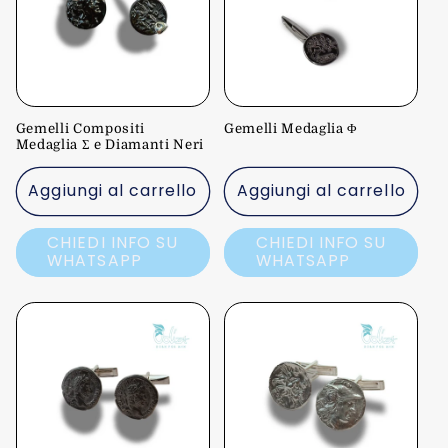
z
i
o
Gemelli Compositi
Gemelli Medaglia Φ
n
Medaglia Σ e Diamanti Neri
e
Aggiungi al carrello
Aggiungi al carrello
:
CHIEDI INFO SU
CHIEDI INFO SU
WHATSAPP
WHATSAPP