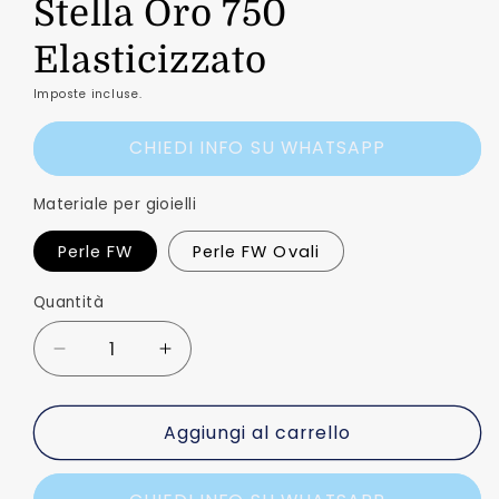
Stella Oro 750
Elasticizzato
Imposte incluse.
CHIEDI INFO SU WHATSAPP
Materiale per gioielli
Perle FW
Perle FW Ovali
Quantità
Quantità
Diminuisci
Aumenta
quantità
quantità
per
per
Aggiungi al carrello
Bracciale
Bracciale
Perle
Perle
FW
FW