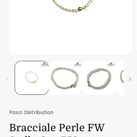
Apri
contenuti
multimediali
1
in
finestra
modale
Pasci Distribution
Bracciale Perle FW