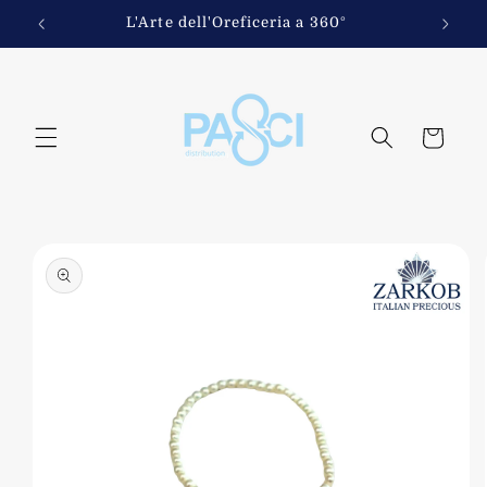
Vai
direttamente
fi
L'Arte dell'Oreficeria a 360°
ai contenuti
Carrello
Passa alle
informazioni
sul
prodotto