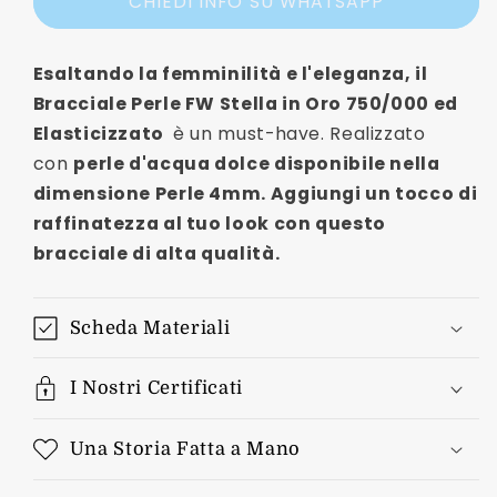
CHIEDI INFO SU WHATSAPP
Stella
Stella
Oro
Oro
750
750
Esaltando la femminilità e l'eleganza, il
Elasticizzato
Elasticizzato
Bracciale Perle FW Stella in Oro 750/000 ed
Elasticizzato
è un must-have. Realizzato
con
perle d'acqua dolce disponibile nella
dimensione Perle 4mm.
Aggiungi un tocco di
raffinatezza al tuo look con questo
bracciale di alta qualità.
Scheda Materiali
I Nostri Certificati
Una Storia Fatta a Mano