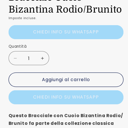
Bizantina Rodio/Brunito
Imposte incluse.
CHIEDI INFO SU WHATSAPP
Quantità
Quantità
Diminuisci
Aumenta
quantità
quantità
per
per
Aggiungi al carrello
Bracciale
Bracciale
Cuoio
Cuoio
Bizantina
Bizantina
CHIEDI INFO SU WHATSAPP
Rodio/Brunito
Rodio/Brunito
Questo Bracciale con Cuoio Bizantina Rodio/
Brunito fa parte della collezione classica