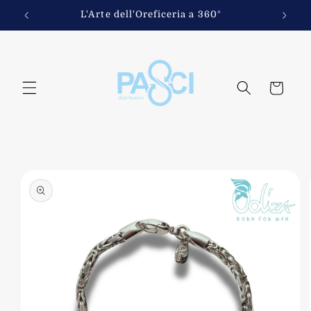
Vai
direttamente
fi
L'Arte dell'Oreficeria a 360°
ai contenuti
Carrello
Passa alle
informazioni
sul
prodotto