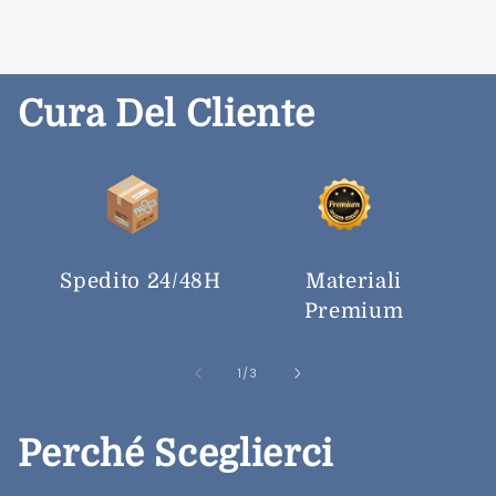
Cura Del Cliente
Spedito 24/48H
Materiali
Premium
su
1
/
3
Perché Sceglierci